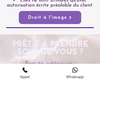
Elles ne sont utilisées qu’avec
autorisation écrite préalable du client.
Droit à l'image
PRÊT-E À PRENDRE
SOIN DE VOUS ?
Beauté extérieure
·
Beauté intérieure
·
Appel
Whatsapp
Académie
Diagnostic gratuit
Réserver un RDV
💌 Nous écrire
I
🎁