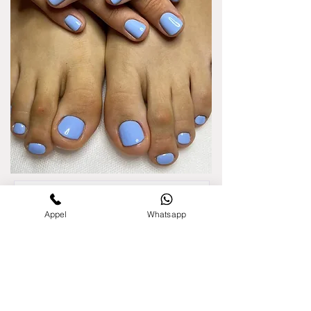
✨ Vous pouvez accepter ou refuser
librement.
Appel
Whatsapp
Votre décision n’impactera jamais
la qualité de votre
accompagnement chez Orella ! ✨
Prénom