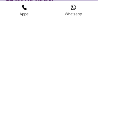
Formation Pédicure à l'eau
Appel
Whatsapp
PRÊT
•
E À PRENDRE
SOIN DE VOUS ?
Beauté extérieure
·
Beauté intérieure
·
Académie
📋 Diagnostic gratuit
👩🏻‍💻 Nous écrire
📅 Réserver un RDV