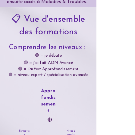
ensuite accès à Maladies & Troubles.
📋 Vue d'ensemble
des formations
Comprendre les niveaux :
🟢 = je débute
🟡 = j'ai fait ADN Avancé
🔴 = j'ai fait Approfondissement
🟣 = niveau expert / spécialisation avancée
Appro
fondis
semen
t
🔴
Formatio
Niveau
n
requis