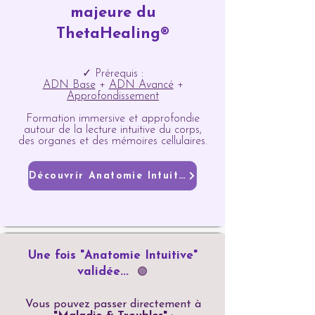
majeure du
ThetaHealing®
✓ Prérequis :
ADN Base
+
ADN Avancé
+
Approfondissement
Formation immersive et approfondie
autour de la lecture intuitive du corps,
des organes et des mémoires cellulaires.
Découvrir Anatomie Intuitive
Une fois "Anatomie Intuitive"
validée...
🟣
Vous pouvez passer directement à