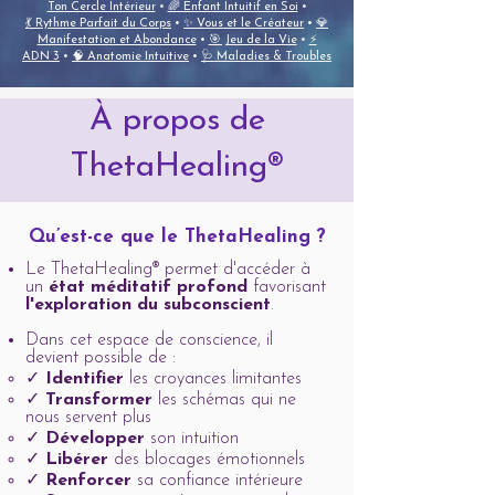
Ton Cercle Intérieur
•
🌈 Enfant Intuitif en Soi
•
💃 Rythme Parfait du Corps
•
✨ Vous et le Créateur
•
💎
Manifestation et Abondance
•
🎯 Jeu de la Vie
•
⚡
ADN 3
•
🧠 Anatomie Intuitive
•
🩺 Maladies & Troubles
À propos de
ThetaHealing®
Qu’est-ce que le ThetaHealing ?
Le ThetaHealing® permet d'accéder à
un
état méditatif profond
favorisant
l'exploration du subconscient
.
Dans cet espace de conscience, il
devient possible de :
✓
Identifier
les croyances limitantes
✓
Transformer
les schémas qui ne
nous servent plus
✓
Développer
son intuition
✓
Libérer
des blocages émotionnels
✓
Renforcer
sa confiance intérieure