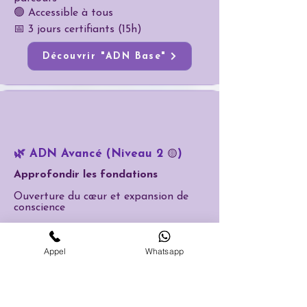
🟢 Accessible à tous
📅 3 jours certifiants (15h)
Découvrir "ADN Base"
🌿 ADN Avancé (Niveau 2
)
🟡
Approfondir les fondations
Ouverture du cœur et expansion de
conscience
Vous approfondissez :
La guérison du cœur brisé
Appel
Whatsapp
La libération des vœux, pactes et
serments
Le travail avec l’enfant intérieur
Les 7 Plans d’Existence
L’installation de plus de 700
sentiments positifs