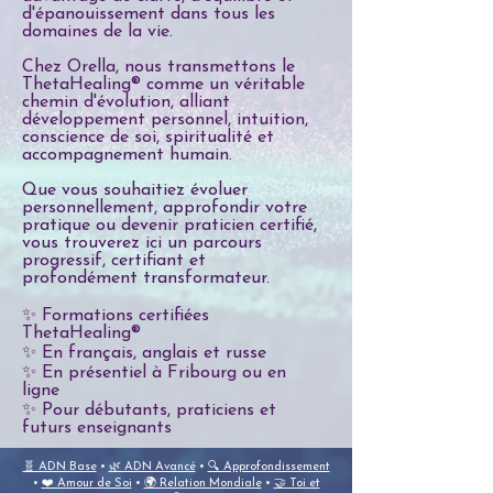
d'épanouissement dans tous les
domaines de la vie.
Chez Orella, nous transmettons le
ThetaHealing® comme un véritable
chemin d'évolution, alliant
développement personnel, intuition,
conscience de soi, spiritualité et
accompagnement humain.
Que vous souhaitiez évoluer
personnellement, approfondir votre
pratique ou devenir praticien certifié,
vous trouverez ici un parcours
progressif, certifiant et
profondément transformateur.
✨ Formations certifiées
ThetaHealing®
✨ En français, anglais et russe
✨ En présentiel à Fribourg ou en
ligne
✨ Pour débutants, praticiens et
futurs enseignants
🧬 ADN Base
•
🌿 ADN Avancé
•
🔍 Approfondissement
•
❤️ Amour de Soi
•
🌍 Relation Mondiale
•
🤝 Toi et