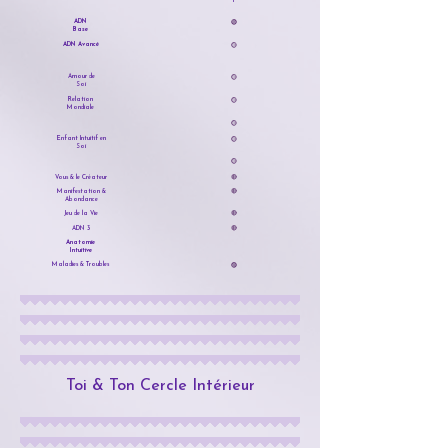
ADN
🟢
Base
ADN Avancé
🟡
Amour de
🟡
Soi
Relation
🟡
Mondiale
🟡
Enfant Intuitif en
🟡
Soi
🟡
Vous & le Créateur
🔴
Manifestation &
🔴
Abondance
Jeu de la Vie
🔴
ADN 3
🔴
Anatomie
Intuitive
Maladies & Troubles
🟣
Toi & Ton Cercle Intérieur