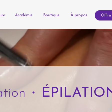
ure
Académie
Boutique
À propos
Offrir
ation
•
ÉPILATIO