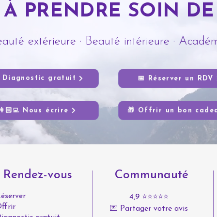
 À PRENDRE SOIN DE
auté extérieure
·
Beauté intérieure
·
Académ
 Diagnostic gratuit
📅 Réserver un RDV
👩🏻‍💻 Nous écrire
🎁 Offrir un bon cade
Rendez-vous
Communauté
Réserver
4,9 ⭐⭐⭐⭐⭐
ffrir
💌 Partager votre avis