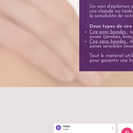
Un soin d’épilation p
cire chaude ou tiède,
la sensibilité de vot
Deux types de cire u
Cire avec bandes :
id
zones (jambes, bras,
Cire sans bandes :
d
zones sensibles (mail
Tout le matériel uti
pour garantir une hy