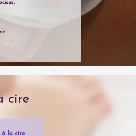
cises,
ène
 cire
 à la cire