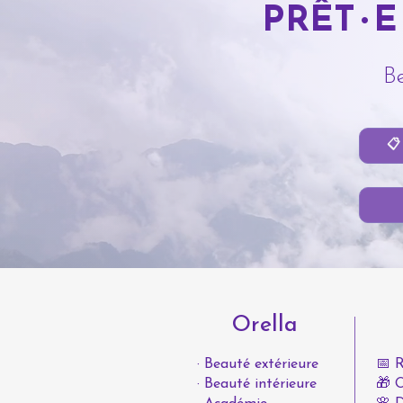
PRÊT
•
E
Be
📋
Orella
· Beauté extérieure
📅 
· Beauté intérieure
🎁 O