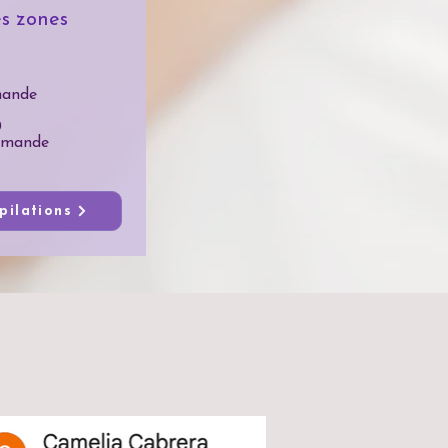
es zones
mande
0
emande
pilations