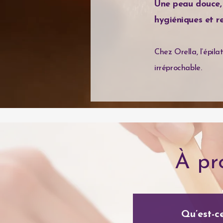
Une peau douce, 
hygiéniques et r
Chez Orella, l’épil
irréprochable.
À pr
Qu’est-ce