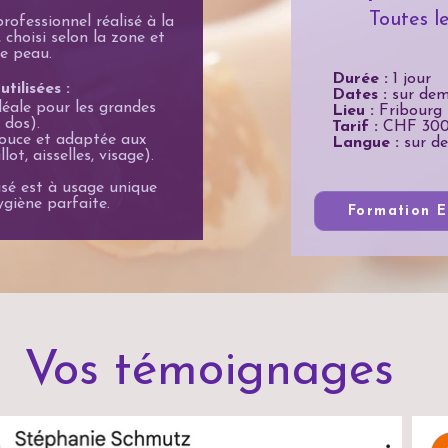
Toutes l
rofessionnel réalisé à la
 choisi selon la zone et
re peau.
Durée :
1 jour
tilisées :
Dates :
sur de
éale pour les grandes
Lieu :
Fribourg
 dos).
Tarif :
CHF 30
ouce et adaptée aux
Langue :
sur d
lot, aisselles, visage).
lisé est à usage unique
giène parfaite.
Formation É
Vos témoignages