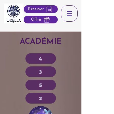
Réserver
Offrir
ACADÉMIE
4
3
5
2